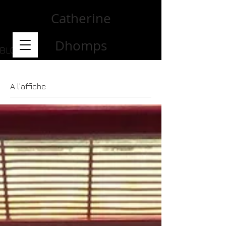
Catherine
Dhomps
BLOG
A l'affiche