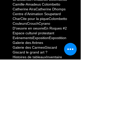
Camille-Amadeus Colombetto
Catherine Aïra
Catherine Dhomps
Centre d'Animation Soupetard
Char
Cite pour la pique
Colombetto
Couleurs
Crouch
Cyrano
D'oeuvre en oeuvre
En Roques #2
Espace culturel protestant
Evènements
Exposition
Expostition
Galerie des Arènes
Galerie des Carmes
Giscard
Giscard le grand art ?
Histoires de tableaux
Inventaire
L'Auta
La Dépêche
La Mosaïque
La pique
La vie comme elle vient
Le Tableau
Le goût du néant
Le retour de Camille-Amadeus Colombetto
LeSalonReçoit
Les Arts conjugués
LesArtsenBalade
Léviathan
Mado
Marius Pinel
Mercredis
Mondes troués
Monsieur Xavier
PINK
Pedro
Pena taurine El Ruedo
Pentecôte à Vic
Philippe Vercellotti
Place Marius Pinel
Saint Jean - 31