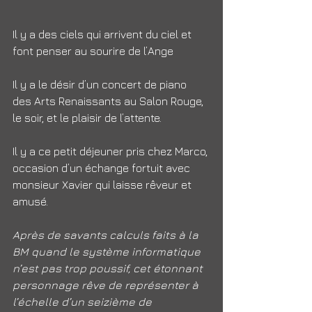
Il y a des ciels qui arrivent du ciel et 
font penser au sourire de l’Ange
Il y a le désir d’un concert de piano 
des Arts Renaissants au Salon Rouge, 
le soir, et le plaisir de l’attente.
Il y a ce petit déjeuner pris chez Marco, 
occasion d’un échange fortuit avec 
monsieur Xavier qui laisse rêveur et 
amusé.
Après de savants calculs faits à la 
BM quand le système informatique 
n’est pas trop poussif, cet étonnant 
personnage rêve de représenter à 
l’échelle d’un seizième de 