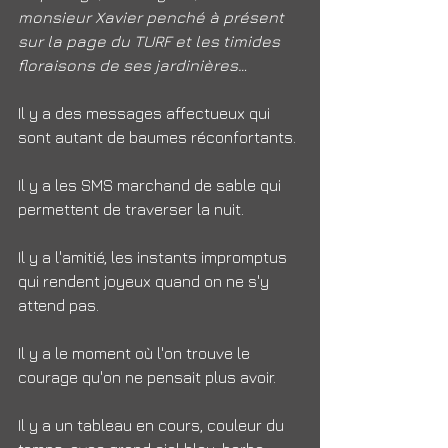
monsieur Xavier penché à présent 
sur la page du TURF et les timides 
floraisons de ses jardinières…
Il y a des messages affectueux qui 
sont autant de baumes réconfortants.
Il y a les SMS marchand de sable qui 
permettent de traverser la nuit.
Il y a l'amitié, les instants impromptus 
qui rendent joyeux quand on ne s'y 
attend pas.
Il y a le moment où l'on trouve le 
courage qu'on ne pensait plus avoir.
Il y a un tableau en cours, couleur du 