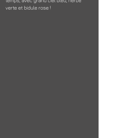
temps, avec grand ciel bleu, herbe 
verte et bidule rose !