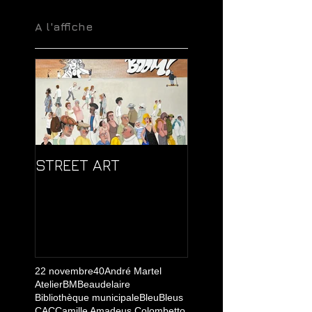
A l'affiche
STREET ART
22 novembre
40
André Martel
Atelier
BM
Beaudelaire
Bibliothèque municipale
Bleu
Bleus
CAC
Camille Amadeus Colombetto