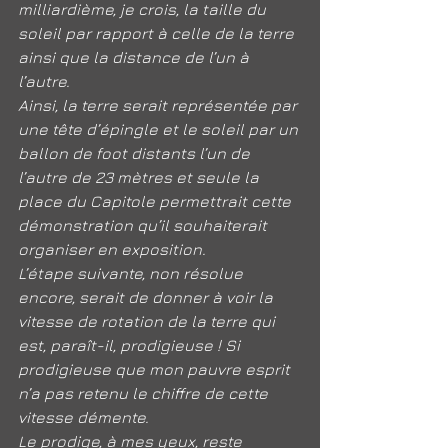
milliardième, je crois, la taille du 
soleil par rapport à celle de la terre 
ainsi que la distance de l’un à 
l’autre.
Ainsi, la terre serait représentée par 
une tête d’épingle et le soleil par un 
ballon de foot distants l’un de 
l’autre de 23 mètres et seule la 
place du Capitole permettrait cette 
démonstration qu’il souhaiterait 
organiser en exposition.
L’étape suivante, non résolue 
encore, serait de donner à voir la 
vitesse de rotation de la terre qui 
est, paraît-il, prodigieuse ! Si 
prodigieuse que mon pauvre esprit 
n’a pas retenu le chiffre de cette 
vitesse démente.
Le prodige, à mes yeux, reste 