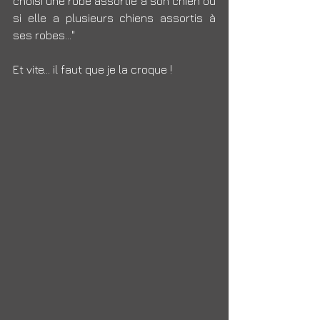
choisi une robe assortie à son chien ou 
si elle a plusieurs chiens assortis à 
ses robes..."
Et vite... il faut que je la croque !