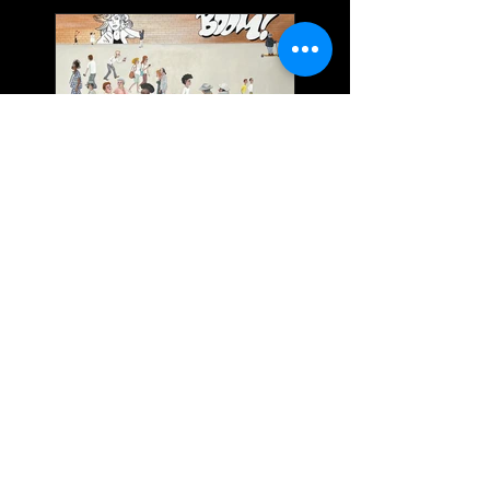
STREET ART
22 novembre
40
André Martel
Atelier
BM
Beaudelaire
Bibliothèque municipale
Bleu
Bleus
CAC
Camille Amadeus Colombetto
Camille-Amadeus Colombetto
Catherine Aïra
Catherine Dhomps
Centre d'Animation Soupetard