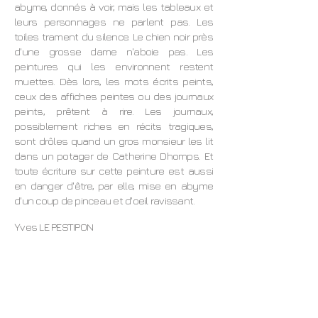
abyme, donnés à voir, mais les tableaux et
leurs personnages ne parlent pas. Les
toiles trament du silence. Le chien noir près
d'une grosse dame n'aboie pas. Les
peintures qui les environnent restent
muettes. Dès lors, les mots écrits peints,
ceux des affiches peintes ou des journaux
peints, prêtent à rire. Les journaux,
possiblement riches en récits tragiques,
sont drôles quand un gros monsieur les lit
dans un potager de Catherine Dhomps. Et
toute écriture sur cette peinture est aussi
en danger d'être, par elle, mise en abyme
d'un coup de pinceau et d'oeil ravissant.
Yves LE PESTIPON