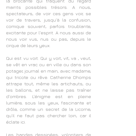
la brocante qui traquent du regard
maints possibles trésors. A nous,
spectateurs, de voir ces gens voir, se
voir de travers, jusqu'à la confusion,
comique souvent, parfois troublante,
excitante pour l'esprit. A nous aussi de
nous voir vus, nus ou pas, depuis le
cirque de leurs yeux.
Qui est vu voit. Qui y voit, vit, va , veut,
se vêt en vrac ou en ville ou dans son
potager, journal en main, avec madame,
qui tricote ou rêve. Catherine Dhomps
attrape tout, même les artichauts, ou
les ballons, et ne laisse pas traîner
d'ombres. L'énigme est en pleine
lumière, sous les yeux, fascinante et
drôle, comme un secret de la Licorne,
qu'il ne faut pas chercher loin, car il
éclate ici.
Les bandes dessinées, volontiers de