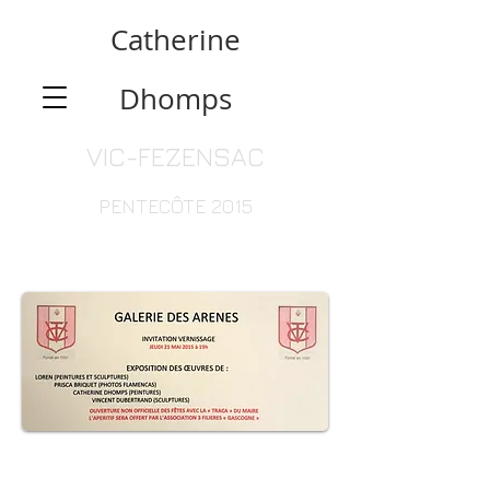
Catherine
Dhomps
VIC-FEZENSAC
PENTECÔTE 2015
La pique
Vic 2015
Oeuvres
Oeuvres
de
de