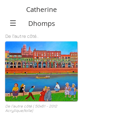
Catherine
Dhomps
De l'autre côté...
De l'autre côté
( 50x61 - 2012
Acrylique/toile)