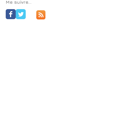
bilbiothèque municipale
carnet de croquis
carnets
carré
chez Marco
Me suivre...