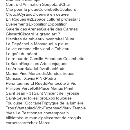
Bleus
CAC
Camille Amadeus Colombetto
Camille-Amadeus Colombetto
Catherine Aïra
Catherine Dhomps
Centre d'Animation Soupetard
Char
Cite pour la pique
Colombetto
Couleurs
Crouch
Cyrano
D'oeuvre en oeuvre
En Roques #2
Espace culturel protestant
Evènements
Exposition
Expostition
Galerie des Arènes
Galerie des Carmes
Giscard
Giscard le grand art ?
Histoires de tableaux
Inventaire
L'Auta
La Dépêche
La Mosaïque
La pique
La vie comme elle vient
Le Tableau
Le goût du néant
Le retour de Camille-Amadeus Colombetto
LeSalonReçoit
Les Arts conjugués
LesArtsenBalade
Léviathan
Mado
Marius Pinel
Mercredis
Mondes troués
Monsieur Xavier
PINK
Pedro
Pena taurine El Ruedo
Pentecôte à Vic
Philippe Vercellotti
Place Marius Pinel
Saint Jean - 31
Saint Vincent de Tyrosse
Saint-Sever
Toiles
ToroExpo
Toulouse
Toulouse l'Occitane
Triptyque de la lumière
Trous
Vantablack
Vic-Fezensac
Vieux Temple
Yves Le Pestipon
art contemporain