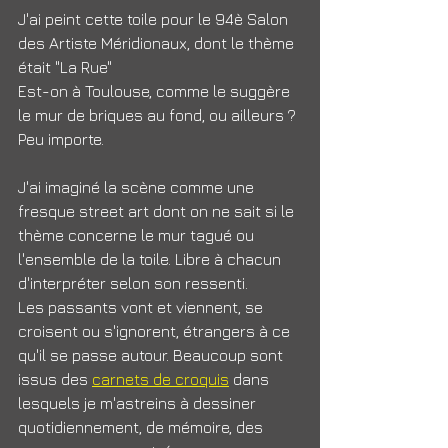
J'ai peint cette toile pour le 94è Salon 
des Artiste Méridionaux, dont le thème 
était "La Rue"
Est-on à Toulouse, comme le suggère 
le mur de briques au fond, ou ailleurs ?
Peu importe.
J'ai imaginé la scène comme une 
fresque street art dont on ne sait si le 
thème concerne le mur tagué ou 
l'ensemble de la toile. Libre à chacun 
d'interpréter selon son ressenti.
Les passants vont et viennent, se 
croisent ou s'ignorent, étrangers à ce 
qu'il se passe autour. Beaucoup sont 
issus des 
carnets de croquis
 dans 
lesquels je m'astreins à dessiner 
quotidiennement, de mémoire, des 