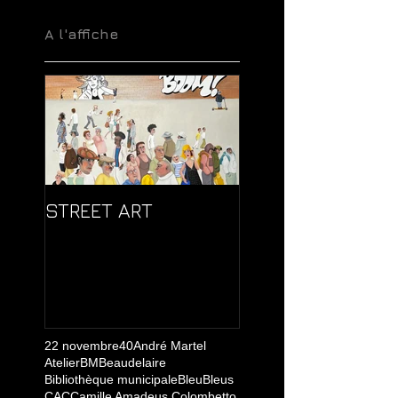
A l'affiche
STREET ART
22 novembre
40
André Martel
Atelier
BM
Beaudelaire
Bibliothèque municipale
Bleu
Bleus
CAC
Camille Amadeus Colombetto