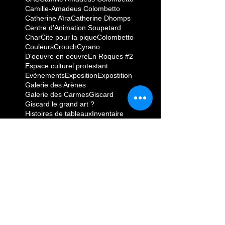
Camille-Amadeus Colombetto
Catherine Aïra
Catherine Dhomps
Centre d'Animation Soupetard
Char
Cite pour la pique
Colombetto
Couleurs
Crouch
Cyrano
D'oeuvre en oeuvre
En Roques #2
Espace culturel protestant
Evènements
Exposition
Expostition
Galerie des Arènes
Galerie des Carmes
Giscard
Giscard le grand art ?
Histoires de tableaux
Inventaire
L'Auta
La Dépêche
La Mosaïque
La pique
La vie comme elle vient
Le Tableau
Le goût du néant
Le retour de Camille-Amadeus Colombetto
LeSalonReçoit
Les Arts conjugués
LesArtsenBalade
Léviathan
Mado
Marius Pinel
Mercredis
Mondes troués
Monsieur Xavier
PINK
Pedro
Pena taurine El Ruedo
Pentecôte à Vic
Philippe Vercellotti
Place Marius Pinel
Saint Jean - 31