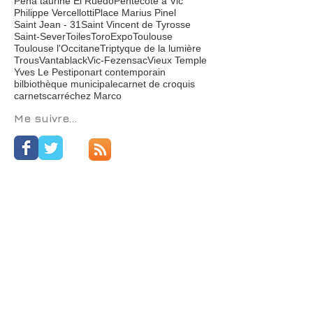
Le goût du néant
Le retour de Camille-Amadeus Colombetto
LeSalonReçoit
Les Arts conjugués
LesArtsenBalade
Léviathan
Mado
Marius Pinel
Mercredis
Mondes troués
Monsieur Xavier
PINK
Pedro
Pena taurine El Ruedo
Pentecôte à Vic
Philippe Vercellotti
Place Marius Pinel
Saint Jean - 31
Saint Vincent de Tyrosse
Saint-Sever
Toiles
ToroExpo
Toulouse
Toulouse l'Occitane
Triptyque de la lumière
Trous
Vantablack
Vic-Fezensac
Vieux Temple
Yves Le Pestipon
art contemporain
bilbiothèque municipale
carnet de croquis
carnets
carré
chez Marco
Me suivre...