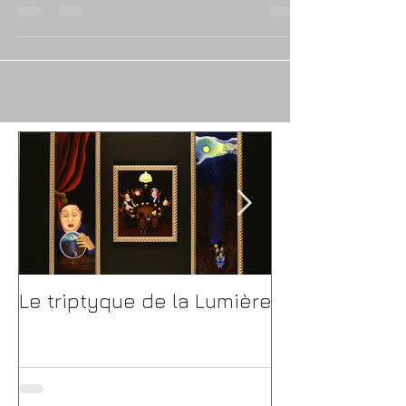
Catherine Dhomps
12 mai 2015
La pique
Le triptyque de la Lumière
Catherine Dh