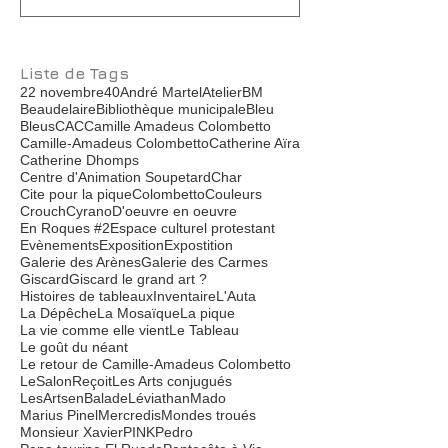
Grand Café O
Liste de Tags
22 novembre
40
André Martel
Atelier
BM
Beaudelaire
Bibliothèque municipale
Bleu
Bleus
CAC
Camille Amadeus Colombetto
Camille-Amadeus Colombetto
Catherine Aïra
Catherine Dhomps
Centre d'Animation Soupetard
Char
Cite pour la pique
Colombetto
Couleurs
Crouch
Cyrano
D'oeuvre en oeuvre
En Roques #2
Espace culturel protestant
Evènements
Exposition
Expostition
Galerie des Arènes
Galerie des Carmes
Giscard
Giscard le grand art ?
Histoires de tableaux
Inventaire
L'Auta
La Dépêche
La Mosaïque
La pique
La vie comme elle vient
Le Tableau