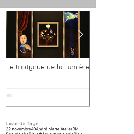
Le triptyque de la Lumière
Catherine Dh
Grand Café O