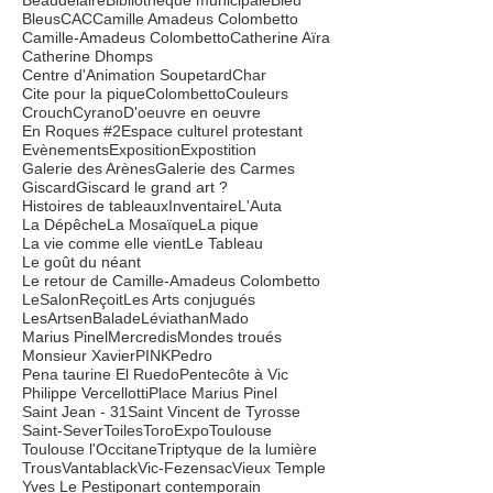
Liste de Tags
22 novembre
40
André Martel
Atelier
BM
Beaudelaire
Bibliothèque municipale
Bleu
Bleus
CAC
Camille Amadeus Colombetto
Camille-Amadeus Colombetto
Catherine Aïra
Catherine Dhomps
Centre d'Animation Soupetard
Char
Cite pour la pique
Colombetto
Couleurs
Crouch
Cyrano
D'oeuvre en oeuvre
En Roques #2
Espace culturel protestant
Evènements
Exposition
Expostition
Galerie des Arènes
Galerie des Carmes
Giscard
Giscard le grand art ?
Histoires de tableaux
Inventaire
L'Auta
La Dépêche
La Mosaïque
La pique
La vie comme elle vient
Le Tableau
Le goût du néant
Le retour de Camille-Amadeus Colombetto
LeSalonReçoit
Les Arts conjugués
LesArtsenBalade
Léviathan
Mado
Marius Pinel
Mercredis
Mondes troués
Monsieur Xavier
PINK
Pedro
Pena taurine El Ruedo
Pentecôte à Vic
Philippe Vercellotti
Place Marius Pinel
Saint Jean - 31
Saint Vincent de Tyrosse
Saint-Sever
Toiles
ToroExpo
Toulouse
Toulouse l'Occitane
Triptyque de la lumière