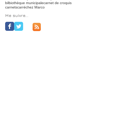
Trous
Vantablack
Vic-Fezensac
Vieux Temple
Yves Le Pestipon
art contemporain
bilbiothèque municipale
carnet de croquis
carnets
carré
chez Marco
Me suivre...