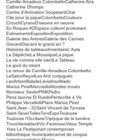
Beaudelaire
Bibliothèque municipale
Bleu
Bleus
CAC
Camille Amadeus Colombetto
Camille-Amadeus Colombetto
Catherine Aïra
Catherine Dhomps
Centre d'Animation Soupetard
Char
Cite pour la pique
Colombetto
Couleurs
Crouch
Cyrano
D'oeuvre en oeuvre
En Roques #2
Espace culturel protestant
Evènements
Exposition
Expostition
Galerie des Arènes
Galerie des Carmes
Giscard
Giscard le grand art ?
Histoires de tableaux
Inventaire
L'Auta
La Dépêche
La Mosaïque
La pique
La vie comme elle vient
Le Tableau
Le goût du néant
Le retour de Camille-Amadeus Colombetto
LeSalonReçoit
Les Arts conjugués
LesArtsenBalade
Léviathan
Mado
Marius Pinel
Mercredis
Mondes troués
Monsieur Xavier
PINK
Pedro
Pena taurine El Ruedo
Pentecôte à Vic
Philippe Vercellotti
Place Marius Pinel
Saint Jean - 31
Saint Vincent de Tyrosse
Saint-Sever
Toiles
ToroExpo
Toulouse
Toulouse l'Occitane
Triptyque de la lumière
Trous
Vantablack
Vic-Fezensac
Vieux Temple