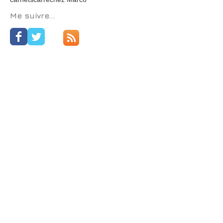
Yves Le Pestipon
art contemporain
bilbiothèque municipale
carnet de croquis
carnets
carré
chez Marco
Me suivre...