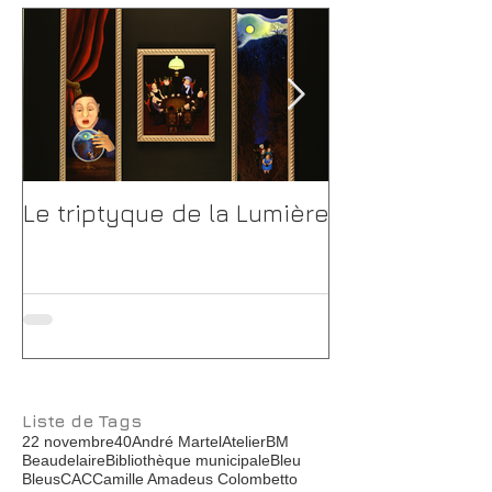
Le triptyque de la Lumière
Catherine Dh
Grand Café O
Liste de Tags
22 novembre
40
André Martel
Atelier
BM