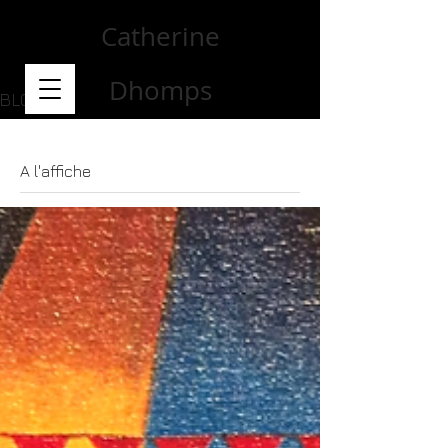
Catherine
Dhomps
BLOG
A l'affiche