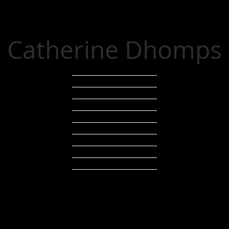
Catherine Dhomps
HOME
ABOUT
RECENT WORKS
WORKS
DRAWING
SHOWS
BLOG
CONTACT