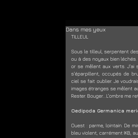
Dans mes yeux
TILLEUL 
Sous le tilleul, serpentent de
ou à des noyaux bien léchés. 
or se mêlent aux verts. J'ai 
s'éparpillent, occupés de br
ciel se fait oublier. Je voudr
images étranges se mêlent au 
Rester. Bouger....L'ombre me ret
Oedipoda Germanica meri
Ouest : parme, lointain. De 
bleu violent, carrément IKB, a