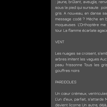
: jaune, brûlant, aveugle, ren
sous le pied qui sursaute : poin
gris. A nouveau, en danse sacc
message codé ? Mèche en batai
moqueuses. L'Orthoptère me n
tour. La flamme écarlate agace l
VENT 
Les nuages se croisent, s'em
arbres imitent les vagues Auc
peau frissonne Tous les gri
gouffres noirs 
PAREIDOLIES 
Un cœur crémeux, ventricules
L'un d'eux, parfait, s'attard
devient licorne Un autre, déjà