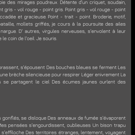
voie des mirages poudreux. Détente d'un criquet, soudain, 
t gris - vol rouge - point gris. Point gris - vol rouge - point 
adée et gracieuse. Point - trait - point. Broderie, motif, 
lle, mollets griffés, je cours à la poursuite des ailes 
argue. D' autres, virgules nerveuses, s'envolent à leur 
e coin de l'oeil. Je souris. 
brassent, s'épousent Des bouches bleues se ferment Les 
une brèche silencieuse pour respirer Léger enivrement La 
s se partagent le ciel Des écumes jaunes ourlent des 
 gonflés, se disloque Des anneaux de fumée s'évaporent 
e Mes pensées s'engourdissent, oublieuses Un bison trapu 
, s'effiloche Des territoires étranges, lentement, voyagent 