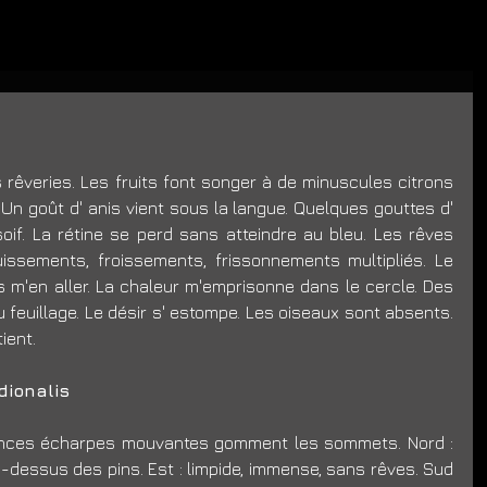
s rêveries. Les fruits font songer à de minuscules citrons 
Un goût d' anis vient sous la langue. Quelques gouttes d' 
soif. La rétine se perd sans atteindre au bleu. Les rêves 
uissements, froissements, frissonnements multipliés. Le 
ais m'en aller. La chaleur m'emprisonne dans le cercle. Des 
feuillage. Le désir s' estompe. Les oiseaux sont absents. 
ient. 
dionalis
minces écharpes mouvantes gomment les sommets. Nord : 
u-dessus des pins. Est : limpide, immense, sans rêves. Sud 