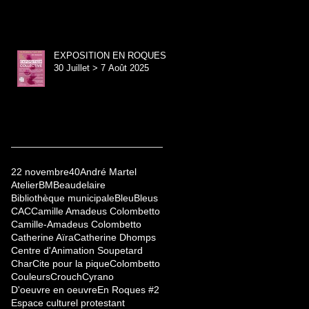
EXPOSITION EN ROQUES -
30 Juillet > 7 Août 2025
22 novembre
40
André Martel
Atelier
BM
Beaudelaire
Bibliothèque municipale
Bleu
Bleus
CAC
Camille Amadeus Colombetto
Camille-Amadeus Colombetto
Catherine Aïra
Catherine Dhomps
Centre d'Animation Soupetard
Char
Cite pour la pique
Colombetto
Couleurs
Crouch
Cyrano
D'oeuvre en oeuvre
En Roques #2
Espace culturel protestant