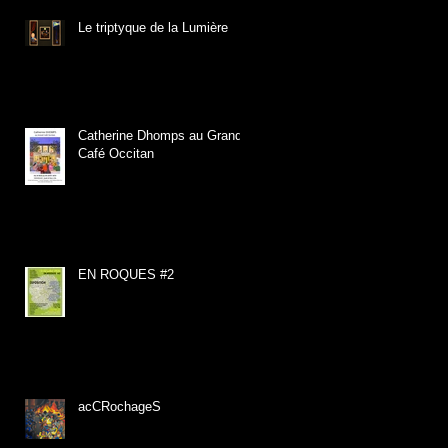
Le triptyque de la Lumière
Catherine Dhomps au Grand
Café Occitan
EN ROQUES #2
acCRochageS