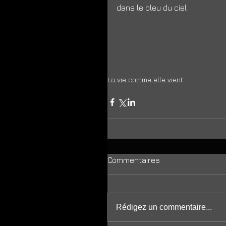
dans le bleu du ciel 
La vie comme elle vient
Commentaires
Rédigez un commentaire...