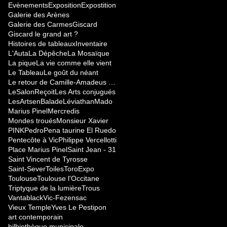
Evènements
Exposition
Expostition
Galerie des Arènes
Galerie des Carmes
Giscard
Giscard le grand art ?
Histoires de tableaux
Inventaire
L'Auta
La Dépêche
La Mosaïque
La pique
La vie comme elle vient
Le Tableau
Le goût du néant
Le retour de Camille-Amadeus Colombetto
LeSalonReçoit
Les Arts conjugués
LesArtsenBalade
Léviathan
Mado
Marius Pinel
Mercredis
Mondes troués
Monsieur Xavier
PINK
Pedro
Pena taurine El Ruedo
Pentecôte à Vic
Philippe Vercellotti
Place Marius Pinel
Saint Jean - 31
Saint Vincent de Tyrosse
Saint-Sever
Toiles
ToroExpo
Toulouse
Toulouse l'Occitane
Triptyque de la lumière
Trous
Vantablack
Vic-Fezensac
Vieux Temple
Yves Le Pestipon
art contemporain
bilbiothèque municipale